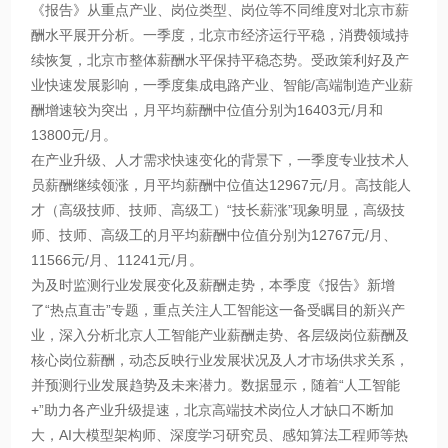
《报告》从重点产业、岗位类型、岗位等不同维度对北京市薪
酬水平展开分析。一季度，北京市经济运行平稳，消费领域持
续恢复，北京市整体薪酬水平保持平稳态势。受政策利好及产
业快速发展影响，一季度集成电路产业、智能/高端制造产业薪
酬增速较为突出，月平均薪酬中位值分别为16403元/月和
13800元/月。
在产业升级、人才需求快速变化的背景下，一季度专业技术人
员薪酬继续领涨，月平均薪酬中位值达12967元/月。高技能人
才（高级技师、技师、高级工）“技长薪涨”现象明显，高级技
师、技师、高级工的月平均薪酬中位值分别为12767元/月、
11566元/月、11241元/月。
为及时监测行业发展变化及薪酬走势，本季度《报告》新增
了“热点直击”专题，重点关注人工智能这一备受瞩目的新兴产
业，深入分析北京人工智能产业薪酬走势、各层级岗位薪酬及
核心岗位薪酬，动态反映行业发展状况及人才市场供求关系，
并预测行业发展趋势及未来潜力。数据显示，随着“人工智能
+”助力各产业升级提速，北京高端技术岗位人才缺口不断加
大，AI大模型架构师、深度学习研究员、感知算法工程师等热